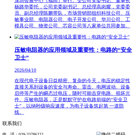
深圳会展中心（福田）举行。受公司党委书记、董事长
杨路华委托，公司党委副书记、总经理高岗耀，党委委
员、副总经理陈鹏带队，市场营销部组织科技公司、压
敏事业部、电阻器公司、电子开发公司、华川公司、工
模具公司、物资公司、芯容公司等八家单位共同参加。
压敏电阻器的应用领域及重要性：电路的“安全
卫士”
2026/04/10
在现代电子设备日益精密、复杂的今天，电压的稳定性
直接关系到设备的安全与寿命。雷击、电网波动、设备
启停等产生的瞬态过电压，随时可能击穿电路、损坏元
件。压敏电阻器，正是默默守护在电路前端的“安全卫
士”，以纳秒级响应速度，为电子设备筑起第 一道防
线。
联系我们
电 话：029-33786222