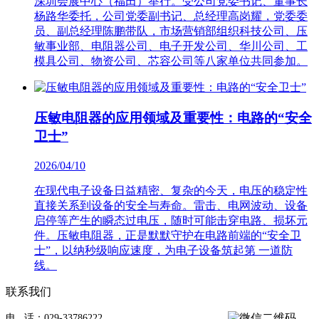
深圳会展中心（福田）举行。受公司党委书记、董事长
杨路华委托，公司党委副书记、总经理高岗耀，党委委
员、副总经理陈鹏带队，市场营销部组织科技公司、压
敏事业部、电阻器公司、电子开发公司、华川公司、工
模具公司、物资公司、芯容公司等八家单位共同参加。
压敏电阻器的应用领域及重要性：电路的“安全
卫士”
2026/04/10
在现代电子设备日益精密、复杂的今天，电压的稳定性
直接关系到设备的安全与寿命。雷击、电网波动、设备
启停等产生的瞬态过电压，随时可能击穿电路、损坏元
件。压敏电阻器，正是默默守护在电路前端的“安全卫
士”，以纳秒级响应速度，为电子设备筑起第 一道防
线。
联系我们
电 话：029-33786222