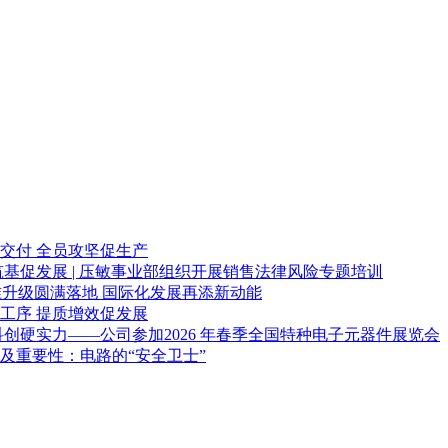
交付 全员攻坚促生产
筑基促发展 | 压敏事业部组织开展销售法律风险专题培训
准升级圆满落地 国际化发展再添新动能
工序 提质增效促发展
科创硬实力——公司参加2026 年春季全国特种电子元器件展览会
及重要性：电路的“安全卫士”